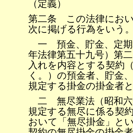
（定義）
第二条 この法律にお
次に掲げる行為をいう
一 預金、貯金、定期
年法律第五十九号）第
入れを内容とする契約
く。）の預金者、貯金
規定する掛金の掛金者
二 無尽業法（昭和六
規定する無尽に係る契
おいて「無尽掛金」と
契約の無尽掛金の掛金