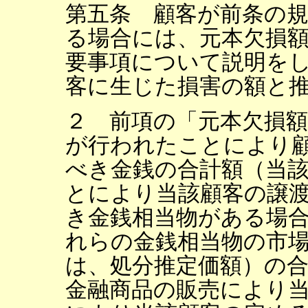
第五条 顧客が前条の
る場合には、元本欠損
要事項について説明を
客に生じた損害の額と
２ 前項の「元本欠損
が行われたことにより
べき金銭の合計額（当
とにより当該顧客の譲
き金銭相当物がある場
れらの金銭相当物の市
は、処分推定価額）の
金融商品の販売により