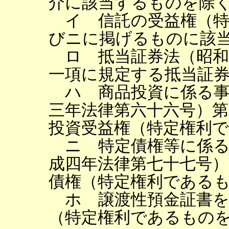
介に該当するものを除
イ 信託の受益権（特
びニに掲げるものに該
ロ 抵当証券法（昭和
一項に規定する抵当証
ハ 商品投資に係る事
三年法律第六十六号）第
投資受益権（特定権利
ニ 特定債権等に係る
成四年法律第七十七号）
債権（特定権利である
ホ 譲渡性預金証書を
（特定権利であるもの