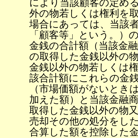
により当該顧客の定め
外の物若しくは権利を
場合にあっては、当該
「顧客等」という。）
金銭の合計額（当該金
の取得した金銭以外の
金銭以外の物若しくは
該合計額にこれらの金
（市場価額がないとき
加えた額）と当該金融
取得した金銭以外の物
売却その他の処分をし
合算した額を控除した