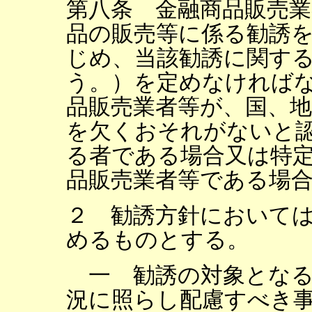
第八条 金融商品販売
品の販売等に係る勧誘
じめ、当該勧誘に関す
う。）を定めなければ
品販売業者等が、国、
を欠くおそれがないと
る者である場合又は特
品販売業者等である場
２ 勧誘方針において
めるものとする。
一 勧誘の対象となる
況に照らし配慮すべき